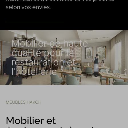
selon vos envies.
Mobilier de haute
qualité pour la
restauration et
l'hôtellerie
MEUBLES HAKOH
Mobilier et