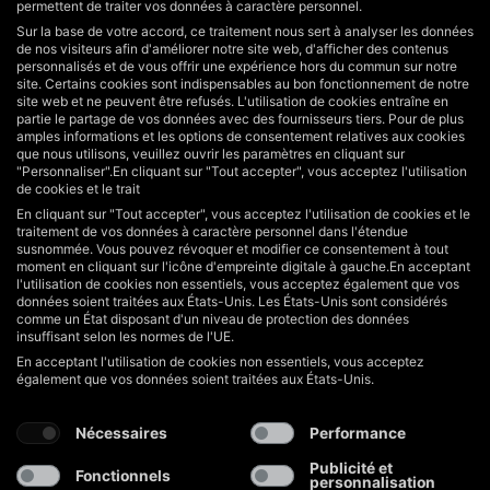
permettent de traiter vos données à caractère personnel.
Sur la base de votre accord, ce traitement nous sert à analyser les données
de nos visiteurs afin d'améliorer notre site web, d'afficher des contenus
personnalisés et de vous offrir une expérience hors du commun sur notre
site. Certains cookies sont indispensables au bon fonctionnement de notre
site web et ne peuvent être refusés. L'utilisation de cookies entraîne en
partie le partage de vos données avec des fournisseurs tiers. Pour de plus
amples informations et les options de consentement relatives aux cookies
que nous utilisons, veuillez ouvrir les paramètres en cliquant sur
"Personnaliser".En cliquant sur "Tout accepter", vous acceptez l'utilisation
de cookies et le trait
En cliquant sur "Tout accepter", vous acceptez l'utilisation de cookies et le
traitement de vos données à caractère personnel dans l'étendue
susnommée. Vous pouvez révoquer et modifier ce consentement à tout
moment en cliquant sur l'icône d'empreinte digitale à gauche.En acceptant
l'utilisation de cookies non essentiels, vous acceptez également que vos
données soient traitées aux États-Unis. Les États-Unis sont considérés
comme un État disposant d'un niveau de protection des données
insuffisant selon les normes de l'UE.
Hotline de service
Assistance et conseils à :
En acceptant l'utilisation de cookies non essentiels, vous acceptez
également que vos données soient traitées aux États-Unis.
+49 40 822125710
info@hakoh.com
Nécessaires
Performance
Lun-ven, 9h00 – 17h00
Publicité et
Fonctionnels
personnalisation
Domaines d'activité