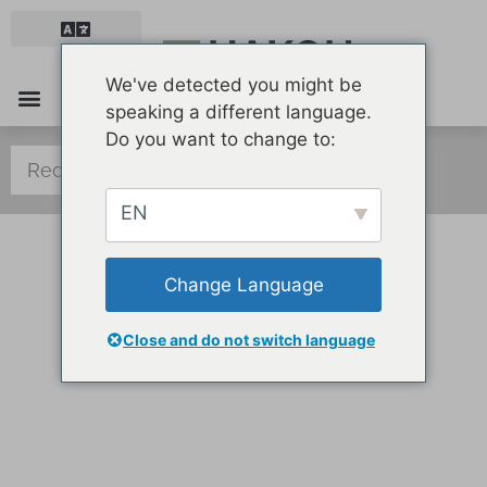
We've detected you might be
speaking a different language.
Mobilier et équipement
Santé et soins
Marchandises et emballages
Do you want to change to:
EN
Change Language
Le travail d’équipe mène au succès.
Close and do not switch language
HAKOH VOUS FACILITE LA VIE