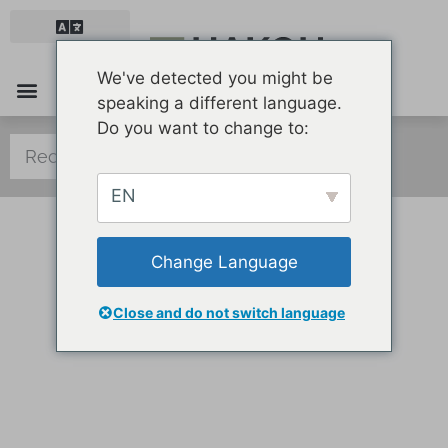
We've detected you might be
speaking a different language.
Mobilier et équipement
Santé et soins
Marchandises et emballages
Do you want to change to:
EN
Change Language
Le travail d’équipe mène au succès.
Close and do not switch language
HAKOH VOUS FACILITE LA VIE