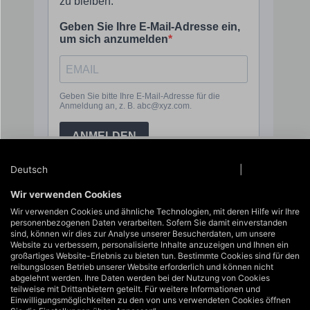
Deutsch
Datenschutzinformationen
|
Impressum
Wir verwenden Cookies
Wir verwenden Cookies und ähnliche Technologien, mit deren Hilfe wir Ihre
Service-Hotline
personenbezogenen Daten verarbeiten. Sofern Sie damit einverstanden
Unterstützung und Beratung unter:
sind, können wir dies zur Analyse unserer Besucherdaten, um unsere
Website zu verbessern, personalisierte Inhalte anzuzeigen und Ihnen ein
+49 40 822125710
großartiges Website-Erlebnis zu bieten tun. Bestimmte Cookies sind für den
info@hakoh.com
reibungslosen Betrieb unserer Website erforderlich und können nicht
abgelehnt werden. Ihre Daten werden bei der Nutzung von Cookies
Mo-Fr, 09:00 – 17:00 Uhr
teilweise mit Drittanbietern geteilt. Für weitere Informationen und
Einwilligungsmöglichkeiten zu den von uns verwendeten Cookies öffnen