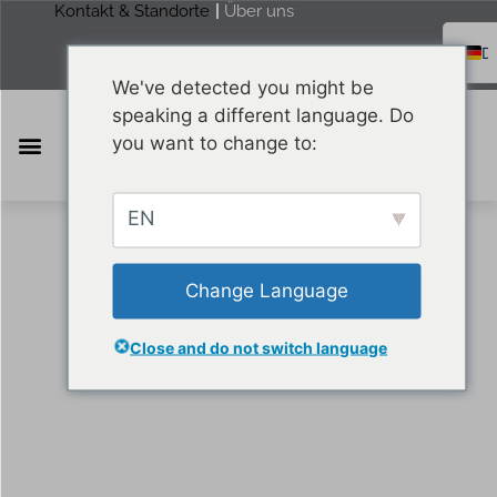
Kontakt & Standorte
Über uns
We've detected you might be
F
speaking a different language. Do
E
you want to change to:
R
Furniture & Equipment
Health & Care
Merchandise & Packaging
EN
Change Language
Mit Teamwork zum Erfolg.
Close and do not switch language
HAKOH MADE, YOUR LIFE EASY