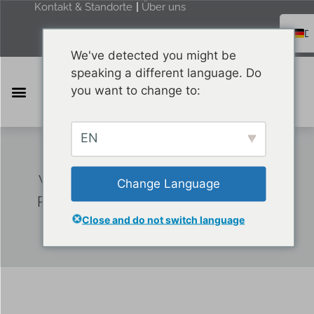
Kontakt & Standorte
Über uns
We've detected you might be
F
speaking a different language. Do
E
you want to change to:
R
Furniture & Equipment
Health & Care
Merchandise & Packaging
HAKOH | GARANTIE
EN
Wir schätzen Ihr Vertrauen in unsere
Change Language
Produkte und stehen fest hinter ihrer
Close and do not switch language
Qualität.