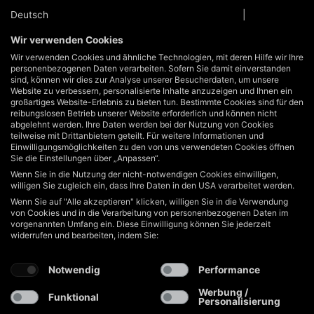
Unterstützung und Beratung unter:
Deutsch
Datenschutzinformationen
|
Impressum
+49 40 822125710
info@hakoh.com
Wir verwenden Cookies
Wir verwenden Cookies und ähnliche Technologien, mit deren Hilfe wir Ihre
Mo-Fr, 09:00 – 17:00 Uhr
personenbezogenen Daten verarbeiten. Sofern Sie damit einverstanden
sind, können wir dies zur Analyse unserer Besucherdaten, um unsere
Geschäftsbereiche
Website zu verbessern, personalisierte Inhalte anzuzeigen und Ihnen ein
Service
großartiges Website-Erlebnis zu bieten tun. Bestimmte Cookies sind für den
Rechtliches
reibungslosen Betrieb unserer Website erforderlich und können nicht
abgelehnt werden. Ihre Daten werden bei der Nutzung von Cookies
teilweise mit Drittanbietern geteilt. Für weitere Informationen und
Einwilligungsmöglichkeiten zu den von uns verwendeten Cookies öffnen
2026 © HAKOH GmbH. Alle Rechte vorbehalten.
Sie die Einstellungen über „Anpassen“.
Wenn Sie in die Nutzung der nicht-notwendigen Cookies einwilligen,
willigen Sie zugleich ein, dass Ihre Daten in den USA verarbeitet werden.
Wenn Sie auf "Alle akzeptieren" klicken, willigen Sie in die Verwendung
von Cookies und in die Verarbeitung von personenbezogenen Daten im
vorgenannten Umfang ein. Diese Einwilligung können Sie jederzeit
widerrufen und bearbeiten, indem Sie:
Notwendig
Performance
Werbung /
Funktional
Personalisierung