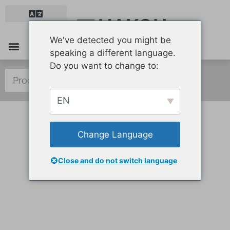
We've detected you might be
speaking a different language.
Furniture & Equipment
Health & Care
Merchandise & Packaging
Do you want to change to:
EN
Change Language
Mit Teamwork zum Erfolg.
Close and do not switch language
HAKOH MADE, YOUR LIFE EASY