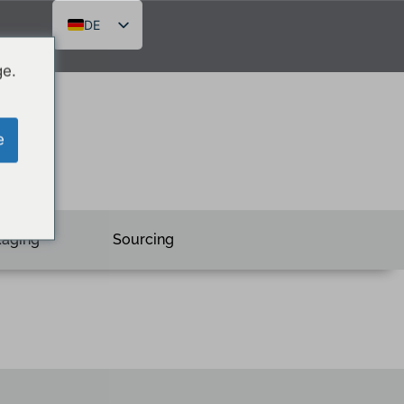
DE
FR
ge.
EN
RU
e
kaging
Sourcing