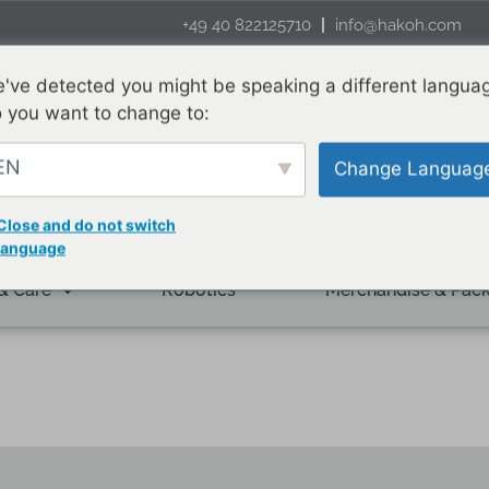
+49 40 822125710
info@hakoh.com
've detected you might be speaking a different langua
 you want to change to:
EN
Change Languag
Close and do not switch
language
& Care
Robotics
Merchandise & Pac