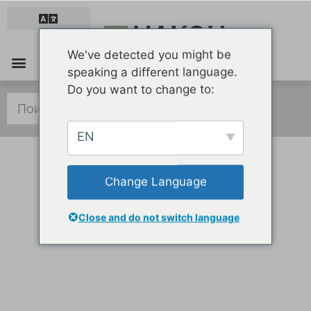
We've detected you might be
speaking a different language.
Мебель и оборудование
Здоровье и уход
Товары и упаковка
Do you want to change to:
EN
Change Language
Командная работа приведет к успеху.
Close and do not switch language
HAKOH MADE, YOUR LIFE EASY