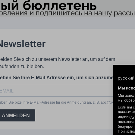
ый бюллетень
овления и подпишитесь на нашу рассы
русский
Мы испо
Мы испол
мы обраб
Если вы 
данных н
индивиду
пользова
безупреч
При испо