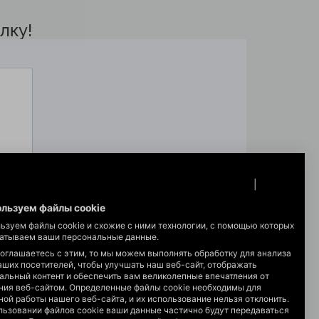
лку!
Защита данных
|
oттиск
льзуем файлы cookie
ьзуем файлы cookie и схожие с ними технологии, с помощью которых
атываем ваши персональные данные.
соглашаетесь с этим, то мы можем выполнять обработку для анализа
аших посетителей, чтобы улучшать наш веб-сайт, отображать
альный контент и обеспечить вам великолепные впечатления от
ния веб-сайтом. Определенные файлы cookie необходимы для
ной работы нашего веб-сайта, и их использование нельзя отклонить.
льзовании файлов cookie ваши данные частично будут передаваться