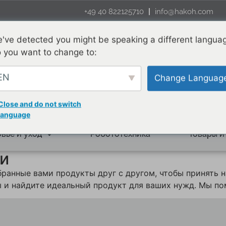
+49 40 822125710
info@hakoh.com
've detected you might be speaking a different langua
 you want to change to:
EN
Change Languag
Close and do not switch
language
вье и уход
Робототехника
Товары и
и
ранные вами продукты друг с другом, чтобы принять 
ы и найдите идеальный продукт для ваших нужд. Мы п